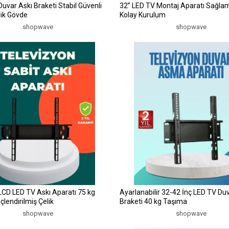
Duvar Askı Braketi Stabil Güvenli
32” LED TV Montaj Aparatı Sağla
lik Gövde
Kolay Kurulum
shopwave
shopwave
LCD LED TV Askı Aparatı 75 kg
Ayarlanabilir 32-42 İnç LED TV Du
lendirilmiş Çelik
Braketi 40 kg Taşıma
shopwave
shopwave