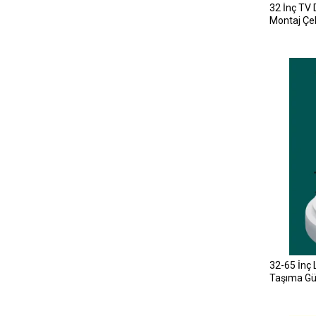
32 İnç TV 
Montaj Çe
32-65 İnç 
Taşıma Güç