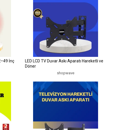
2–49 İnç
LED LCD TV Duvar Askı Aparatı Hareketli ve
Döner
shopwave