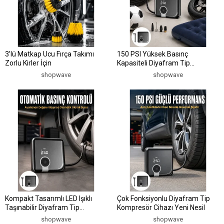
3’lü Matkap Ucu Fırça Takımı
150 PSI Yüksek Basınç
Zorlu Kirler İçin
Kapasiteli Diyafram Tip
KompresörYeni Nesil
shopwave
shopwave
Kompakt Tasarımlı LED Işıklı
Çok Fonksiyonlu Diyafram Tip
Taşınabilir Diyafram Tip
Kompresör Cihazı Yeni Nesil
Kompresör Yeni Nesil
shopwave
shopwave