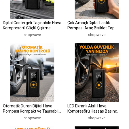
Dijital Göstergeli Taşınabilir Hava
Çok Amaçlı Dijital Lastik
Kompresörü Güçlü Şişirme
Pompası Araç Bisiklet Top
Performansı Yeni Nesil
Uyumlu Yeni Nesil
shopwave
shopwave
Otomatik Duran Dijital Hava
LED Ekranlı Akıllı Hava
Pompası Kompakt ve Taşınabilir
Kompresörü Hassas Basınç
Tasarım Yeni Nesil
Kontrolü Yeni Nesil
shopwave
shopwave