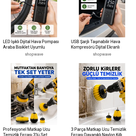
LED Işıklı Dijital Hava Pompası
USB Şarjlı Taşınabilir Hava
Araba Bisiklet Uyumlu
Kompresörü Dijital Ekranlı
shopwave
shopwave
Profesyonel Matkap Ucu
3 Parça Matkap Ucu Temizlik
Temizlik Fırçası 3’lü Set
Fırçası Dayanıklı Naylon Kıllı