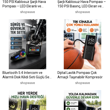
150 PSI Kablosuz Şarjlı Hava
Şarjlı Kablosuz Hava Pompası –
Pompası – LED Ekranlı ve
150 PSI Basınç, LED Ekran ve
Otomatik Kapanma Özellikli
6000mAh Batarya
shopwave
shopwave
Bluetooth 5.4 İntercom ve
Dijital Lastik Pompası Çok
Alarmlı Disk Kilidi Seti Güçlü Ses
Amaçlı Taşınabilir Kompresör
ve Güvenlik
shopwave
shopwave