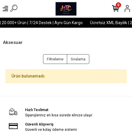
0
| 20.000+ Ürün | 7/24 Destek | Aynı Gün Kargo
Ücretsiz XML Bayilik | 
Aksesuar
Filtreleme
Sıralama
Ürün bulunamadı.
Hızlı Teslimat
Siparişleriniz en kısa sürede elinize ulaşır.
Güvenli Alışveriş
Güvenli ve kolay ödeme sistemi