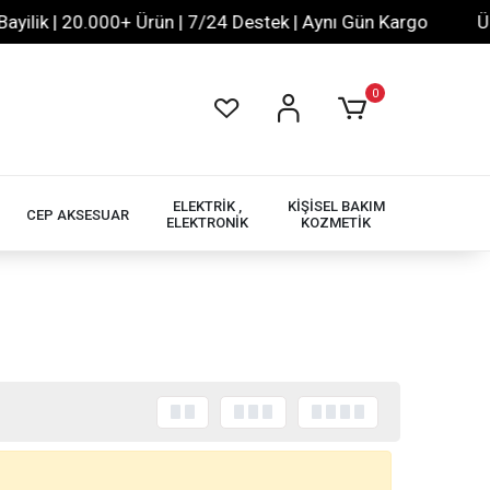
lik | 20.000+ Ürün | 7/24 Destek | Aynı Gün Kargo
Ücre
0
ELEKTRİK ,
KİŞİSEL BAKIM
CEP AKSESUAR
ELEKTRONİK
KOZMETİK