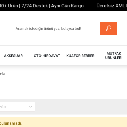
+ Ürün | 7/24 Destek | Aynı Gün Kargo
Ücretsiz XML Bayi
MUTFAK
AKSESUAR
OTO-HIRDAVAT
KUAFÖR BERBER
ÜRÜNLERİ
vla
bulunamadı.