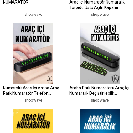
NUMARATÖR
Araç İçi Numaratör Numaralık
Torpido Üstü Açılır Kapanır
Telefon Numarası Bırakma
shopwave
shopwave
Numaralık Araç İçi Araba Araç
Araba Park Numaratörü Araç İçi
Park Numaratör Telefon
Numaralık Değiştirilebilir
Numarası Yazma
Çevirmeli Mini
shopwave
shopwave