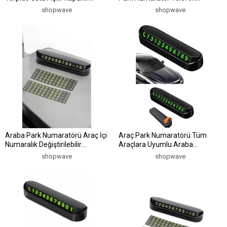
Telefon Numarası Bırakma
Numarası Yazma
shopwave
shopwave
Araba Park Numaratörü Araç İçi
Araç Park Numaratörü Tüm
Numaralık Değiştirilebilir
Araçlara Uyumlu Araba
Çevirmeli Mini
Numaralık
shopwave
shopwave