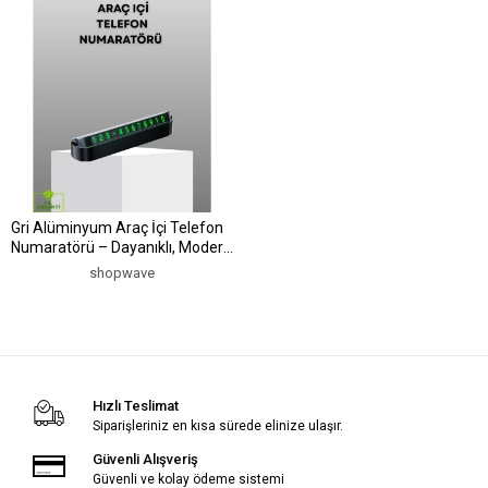
Gri Alüminyum Araç İçi Telefon
Numaratörü – Dayanıklı, Modern
ve Net Görünürlük Sağlayan
shopwave
Tasarım
Hızlı Teslimat
Siparişleriniz en kısa sürede elinize ulaşır.
Güvenli Alışveriş
Güvenli ve kolay ödeme sistemi