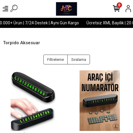
0
.000+ Ürün | 7/24 Destek | Aynı Gün Kargo
Ücretsiz XML Bayilik | 20.0
Torpido Aksesuar
Filtreleme
Sıralama