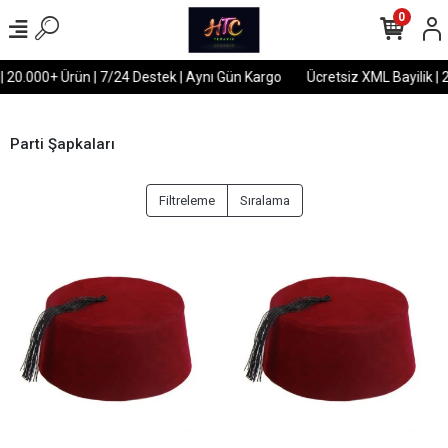
0
| 20.000+ Ürün | 7/24 Destek | Aynı Gün Kargo
Ücretsiz XML Bayilik | 
Parti Şapkaları
Filtreleme
Sıralama