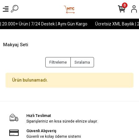
0
 | 20.000+ Ürün | 7/24 Destek | Aynı Gün Kargo
Ücretsiz XML Bayilik | 
Makyaj Seti
Filtreleme
Sıralama
Ürün bulunamadı.
Hızlı Teslimat
Siparişleriniz en kısa sürede elinize ulaşır.
Güvenli Alışveriş
Güvenli ve kolay ödeme sistemi