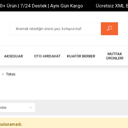
Ürün | 7/24 Destek | Aynı Gün Kargo
Ücretsiz XML Bayil
MUTFAK
AKSESUAR
OTO-HIRDAVAT
KUAFÖR BERBER
ÜRÜNLERİ
Tütsü
bulunamadı.