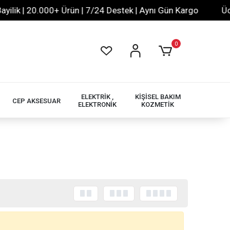
ik | 20.000+ Ürün | 7/24 Destek | Aynı Gün Kargo
Ücret
0
ELEKTRİK ,
KİŞİSEL BAKIM
CEP AKSESUAR
ELEKTRONİK
KOZMETİK