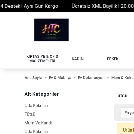
Destek | Aynı Gün Kargo
Ücretsiz XML Bayilik | 20.000+ 
KIRTASİYE & OFİS
KADIN
ERKEK
MALZEMELERİ
Ana Sayfa
Ev & Mobilya
Ev Dekorasyon
Mum & Koku
Alt Kategoriler
Tütsü
Oda Kokuları
Tütsü
Mum Ve Kandil
Ürün 
Oda Kokuları