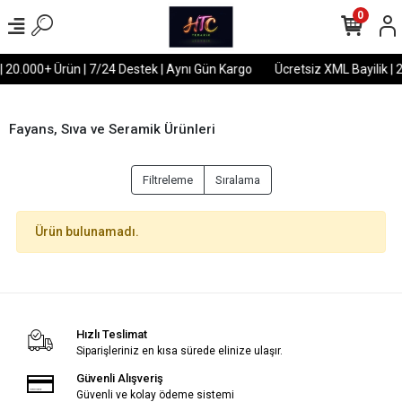
0
| 20.000+ Ürün | 7/24 Destek | Aynı Gün Kargo
Ücretsiz XML Bayilik | 
Fayans, Sıva ve Seramik Ürünleri
Filtreleme
Sıralama
Ürün bulunamadı.
Hızlı Teslimat
Siparişleriniz en kısa sürede elinize ulaşır.
Güvenli Alışveriş
Güvenli ve kolay ödeme sistemi