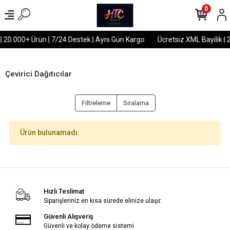
0
| 20.000+ Ürün | 7/24 Destek | Aynı Gün Kargo
Ücretsiz XML Bayilik | 
Çevirici Dağıtıcılar
Filtreleme
Sıralama
Ürün bulunamadı.
Hızlı Teslimat
Siparişleriniz en kısa sürede elinize ulaşır.
Güvenli Alışveriş
Güvenli ve kolay ödeme sistemi