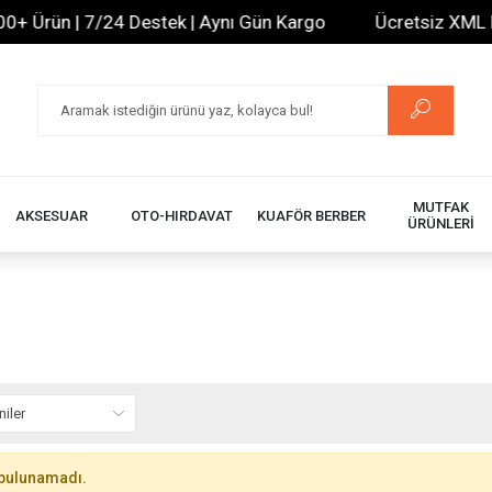
+ Ürün | 7/24 Destek | Aynı Gün Kargo
Ücretsiz XML Bayi
MUTFAK
AKSESUAR
OTO-HIRDAVAT
KUAFÖR BERBER
ÜRÜNLERİ
bulunamadı.