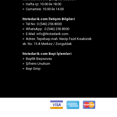
> Hafta içi: 10.00 ile 18.00
> Cumartesi: 10.00 ile 14.00
htctedarik.com İletişim Bilgileri
> Tel No: 0 (546) 256 8300
>
WhatsApp: 0 (546) 256 8300
> E-Mail:
info@htctedarik.com
> Adres: Tepebaşı mah. Necip Fazıl Kısakürek
sk. No: 15 A Merkez / Zonguldak
htctedarik.com Bayi İşlemleri
> Bayilik Başvurusu
> Şifremi Unuttum
> Bayi Girişi