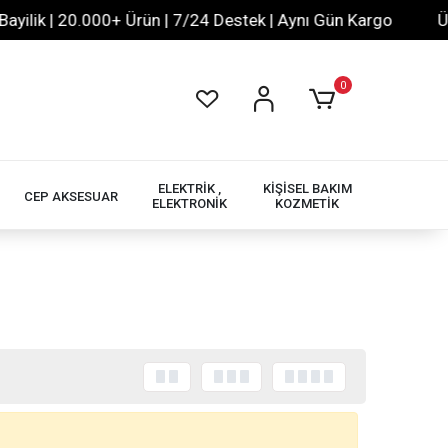
lik | 20.000+ Ürün | 7/24 Destek | Aynı Gün Kargo
Ücre
0
ELEKTRİK ,
KİŞİSEL BAKIM
CEP AKSESUAR
ELEKTRONİK
KOZMETİK