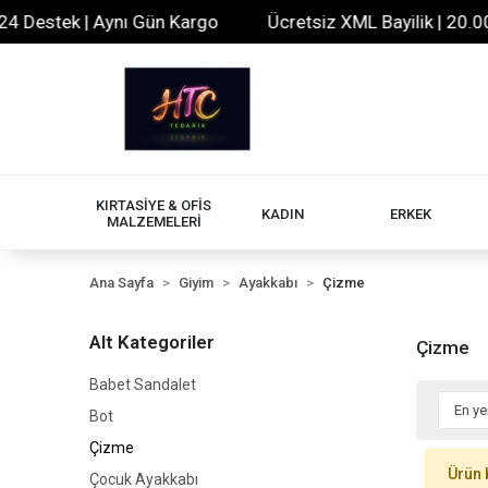
 Destek | Aynı Gün Kargo
Ücretsiz XML Bayilik | 20.000
KIRTASİYE & OFİS
KADIN
ERKEK
MALZEMELERİ
Ana Sayfa
Giyim
Ayakkabı
Çizme
Alt Kategoriler
Çizme
Babet Sandalet
Bot
Çizme
Ürün 
Çocuk Ayakkabı