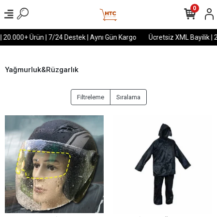
0
| 20.000+ Ürün | 7/24 Destek | Aynı Gün Kargo
Ücretsiz XML Bayilik | 
Yağmurluk&Rüzgarlık
Filtreleme
Sıralama