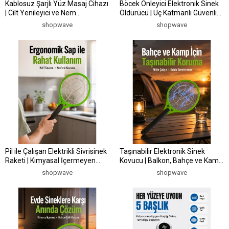
Kablosuz Şarjlı Yüz Masaj Cihazı
Böcek Önleyici Elektronik Sinek
| Cilt Yenileyici ve Nem
Öldürücü | Üç Katmanlı Güvenlik
Dengeleyici
Izgarası Yeni Nesil
shopwave
shopwave
Pil ile Çalışan Elektrikli Sivrisinek
Taşınabilir Elektronik Sinek
Raketi | Kimyasal İçermeyen
Kovucu | Balkon, Bahçe ve Kamp
Hijyenik Çözüm Yeni Nesil
İçin İdeal Yeni Nesil
shopwave
shopwave