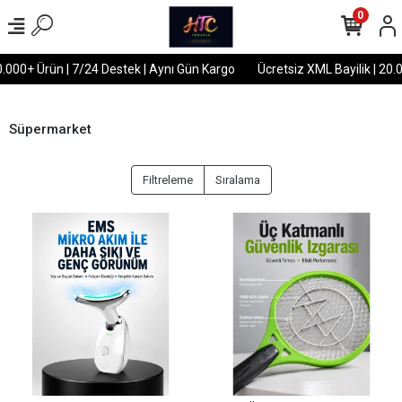
0
00+ Ürün | 7/24 Destek | Aynı Gün Kargo
Ücretsiz XML Bayilik | 20.000
Süpermarket
Filtreleme
Sıralama