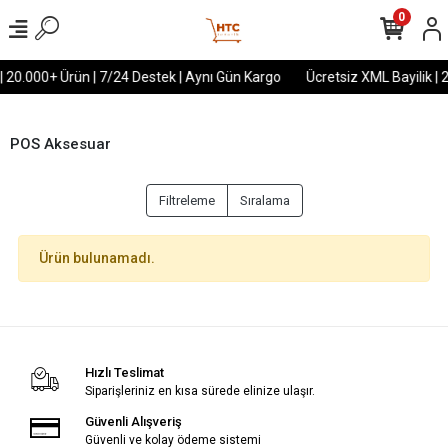
0
| 20.000+ Ürün | 7/24 Destek | Aynı Gün Kargo
Ücretsiz XML Bayilik | 
POS Aksesuar
Filtreleme
Sıralama
Ürün bulunamadı.
Hızlı Teslimat
Siparişleriniz en kısa sürede elinize ulaşır.
Güvenli Alışveriş
Güvenli ve kolay ödeme sistemi