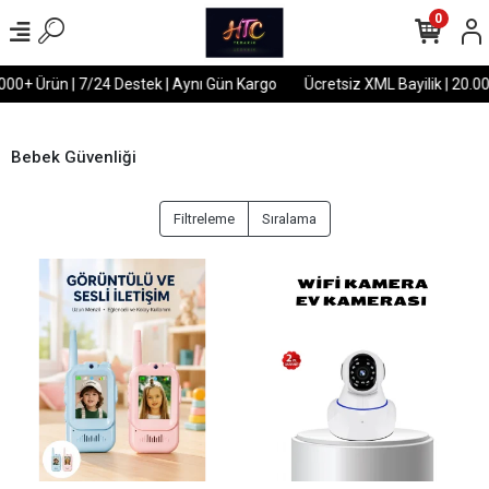
0
00+ Ürün | 7/24 Destek | Aynı Gün Kargo
Ücretsiz XML Bayilik | 20.000+
Bebek Güvenliği
Filtreleme
Sıralama