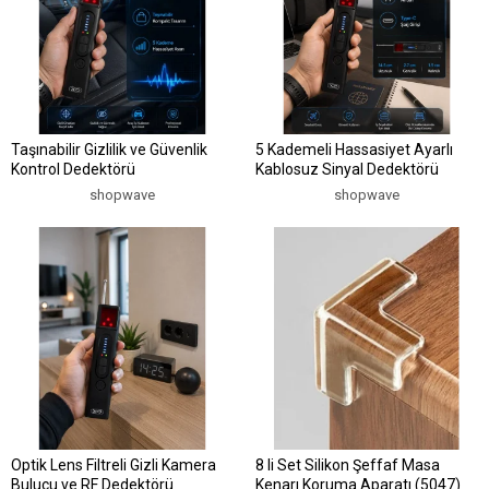
Taşınabilir Gizlilik ve Güvenlik
5 Kademeli Hassasiyet Ayarlı
Kontrol Dedektörü
Kablosuz Sinyal Dedektörü
shopwave
shopwave
Optik Lens Filtreli Gizli Kamera
8 li Set Silikon Şeffaf Masa
Bulucu ve RF Dedektörü
Kenarı Koruma Aparatı (5047)