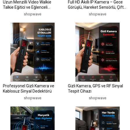
Uzun Menzilli Video Walkie
Full HD Akıllı IP Kamera – Gece
Talkie Eğitici ve Eğlenceli
Görüşlü, Hareket Sensörlü, Çift
Oyuncak
Yönlü Ses ve Online Kayıt
shopwave
shopwave
Özellikli
Profesyonel Gizli Kamera ve
Gizli Kamera, GPS ve RF Sinyal
Kablosuz Sinyal Dedektörü
Tespit Cihazı
shopwave
shopwave