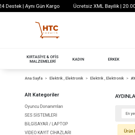
 Destek | Aynı Gün Kargo
Ücretsiz XML Bayilik | 20.000+
KIRTASİYE & OFİS
KADIN
ERKEK
MALZEMELERİ
Ana Sayfa
Elektrik , Elektronik
Elektrik , Elektronik
A
Alt Kategoriler
AYDINL
Oyuncu Donanımları
SES SİSTEMLERİ
BİLGİSAYAR / LAPTOP
Ürün 
VİDEO KAYIT CİHAZLARI