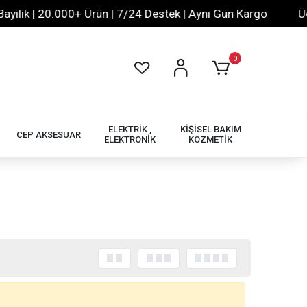
lik | 20.000+ Ürün | 7/24 Destek | Aynı Gün Kargo
Ücre
0
ELEKTRİK ,
KİŞİSEL BAKIM
CEP AKSESUAR
ELEKTRONİK
KOZMETİK