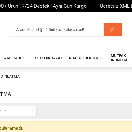
 Ürün | 7/24 Destek | Aynı Gün Kargo
Ücretsiz XML Bayi
MUTFAK
AKSESUAR
OTO-HIRDAVAT
KUAFÖR BERBER
ÜRÜNLERİ
YDINLATMA
ATMA
bulunamadı.