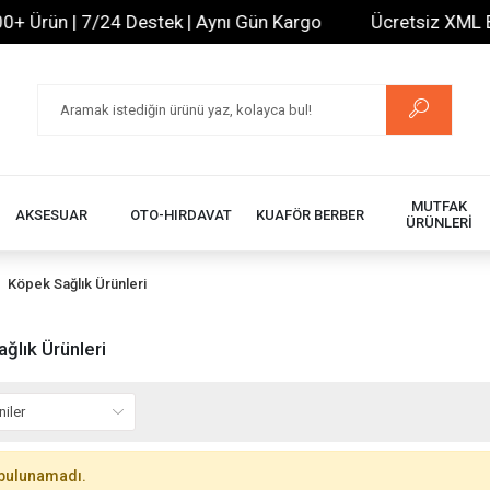
 Ürün | 7/24 Destek | Aynı Gün Kargo
Ücretsiz XML Bayi
MUTFAK
AKSESUAR
OTO-HIRDAVAT
KUAFÖR BERBER
ÜRÜNLERİ
Köpek Sağlık Ürünleri
ğlık Ürünleri
bulunamadı.