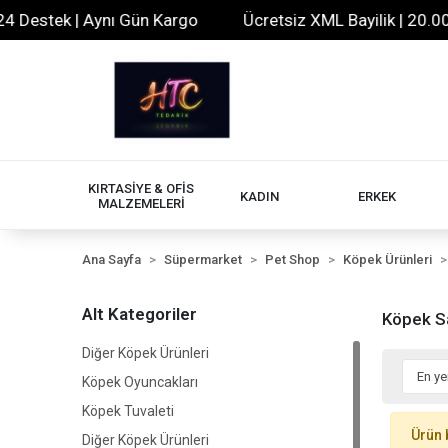
Destek | Aynı Gün Kargo
Ücretsiz XML Bayilik | 20.000+
KIRTASİYE & OFİS
KADIN
ERKEK
MALZEMELERİ
Ana Sayfa
Süpermarket
Pet Shop
Köpek Ürünleri
Alt Kategoriler
Köpek Sa
Diğer Köpek Ürünleri
Köpek Oyuncakları
Köpek Tuvaleti
Ürün 
Diğer Köpek Ürünleri