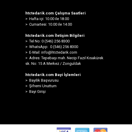
htctedarik.com Çalışma Saatleri
> Hafta içi: 10.00 ile 18.00
> Cumartesi: 10.00 ile 14.00
htctedarik.com İletişim Bilgileri
> Tel No: 0 (546) 256 8300
>
WhatsApp: 0 (546) 256 8300
> E-Mail:
info@htctedarik.com
> Adres: Tepebaşı mah. Necip Fazıl Kısakürek
sk. No: 15 A Merkez / Zonguldak
htctedarik.com Bayi İşlemleri
> Bayilik Başvurusu
> Şifremi Unuttum
> Bayi Girişi