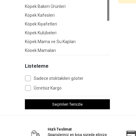
Köpek Bakım Ürünleri
Köpek Kafesleri
Köpek Kıyafetleri
Köpek Kulübeleri
Köpek Mama ve Su Kapları
Köpek Mamaları
Köpek Ödül Mamaları
Listeleme
Köpek Sağlık Ürünleri
Köpek Taşıma Çantaları
Sadece stoktakileri göster
Köpek Tasmaları
Ücretsiz Kargo
Köpek Yatakları
Seçimleri Temizle
Hızlı Teslimat
Siparişleriniz en kısa sürede elinize