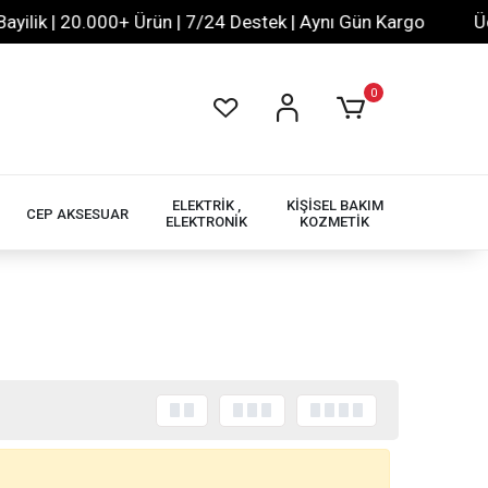
lik | 20.000+ Ürün | 7/24 Destek | Aynı Gün Kargo
Ücret
0
ELEKTRİK ,
KİŞİSEL BAKIM
CEP AKSESUAR
ELEKTRONİK
KOZMETİK