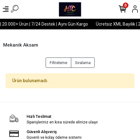
0
| 20.000+ Ürün | 7/24 Destek | Aynı Gün Kargo
Ücretsiz XML Bayilik | 
Mekanik Aksam
Filtreleme
Sıralama
Ürün bulunamadı.
Hızlı Teslimat
Siparişleriniz en kısa sürede elinize ulaşır.
Güvenli Alışveriş
Güvenli ve kolay ödeme sistemi