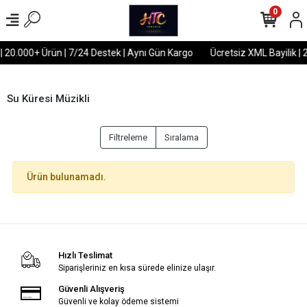
0
| 20.000+ Ürün | 7/24 Destek | Aynı Gün Kargo
Ücretsiz XML Bayilik | 
Su Küresi Müzikli
Filtreleme
Sıralama
Ürün bulunamadı.
Hızlı Teslimat
Siparişleriniz en kısa sürede elinize ulaşır.
Güvenli Alışveriş
Güvenli ve kolay ödeme sistemi