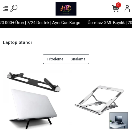
0
 20.000+ Ürün | 7/24 Destek | Aynı Gün Kargo
Ücretsiz XML Bayilik | 2
Laptop Standı
Filtreleme
Sıralama