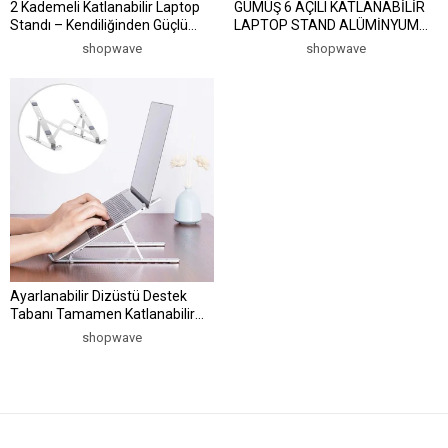
2 Kademeli Katlanabilir Laptop
GÜMÜŞ 6 AÇILI KATLANABİLİR
Standı – Kendiliğinden Güçlü
LAPTOP STAND ALÜMİNYUM
Yapışkanlı, Ergonomik Tablet
(5047)
shopwave
shopwave
Yükseltici (5047)
Ayarlanabilir Dizüstü Destek
Tabanı Tamamen Katlanabilir
Taşınabilir Laptop Yükseltici
shopwave
(5047)