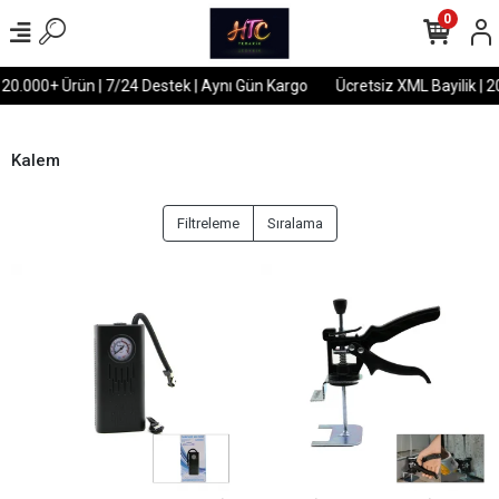
0
 20.000+ Ürün | 7/24 Destek | Aynı Gün Kargo
Ücretsiz XML Bayilik | 2
Kalem
Filtreleme
Sıralama