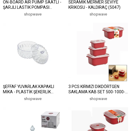
ON-BOARD AIR PUIMP SAATLİ -
SERAMİK MERMER SEVİYE
ŞARJLI LASTİK POMPASI
KRİKOSU - KALDIRAÇ (5047)
KOMPRESÖRÜ RY-1132 (5047)
shopwave
shopwave
ŞEFFAF YUVARLAK KAPAKLI
3 PCS KIRMIZI DİKDÖRTGEN
MİKA - PLASTİK ŞEKERLİK
SAKLAMA KAB SET 500-1000-
(5047)
2000ML (5047)
shopwave
shopwave