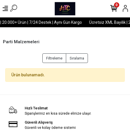
0
 | 20.000+ Ürün | 7/24 Destek | Aynı Gün Kargo
Ücretsiz XML Bayilik | 
Parti Malzemeleri
Filtreleme
Sıralama
Ürün bulunamadı.
Hızlı Teslimat
Siparişleriniz en kısa sürede elinize ulaşır.
Güvenli Alışveriş
Güvenli ve kolay ödeme sistemi