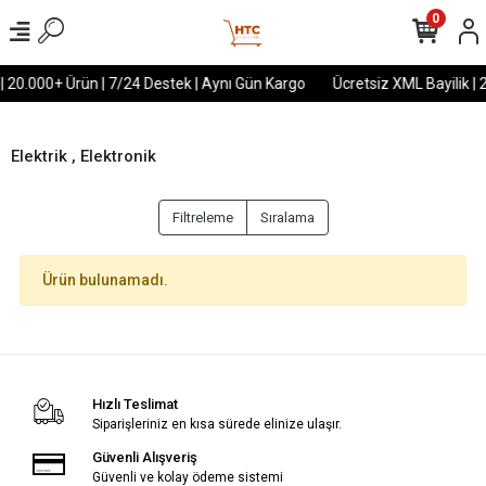
0
 | 20.000+ Ürün | 7/24 Destek | Aynı Gün Kargo
Ücretsiz XML Bayilik | 
Elektrik , Elektronik
Filtreleme
Sıralama
Ürün bulunamadı.
Hızlı Teslimat
Siparişleriniz en kısa sürede elinize ulaşır.
Güvenli Alışveriş
Güvenli ve kolay ödeme sistemi