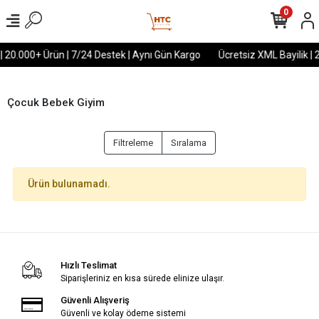
0
 | 20.000+ Ürün | 7/24 Destek | Aynı Gün Kargo
Ücretsiz XML Bayilik | 
Çocuk Bebek Giyim
Filtreleme
Sıralama
Ürün bulunamadı.
Hızlı Teslimat
Siparişleriniz en kısa sürede elinize ulaşır.
Güvenli Alışveriş
Güvenli ve kolay ödeme sistemi