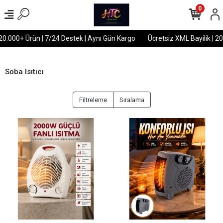
0
20.000+ Ürün | 7/24 Destek | Aynı Gün Kargo
Ücretsiz XML Bayilik | 20
Soba Isıtıcı
Filtreleme
Sıralama