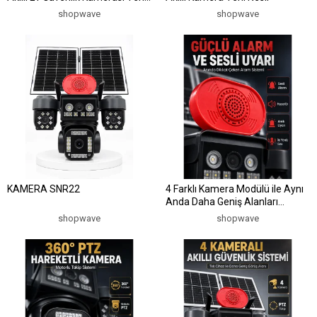
Nesil
shopwave
shopwave
KAMERA SNR22
4 Farklı Kamera Modülü ile Aynı
Anda Daha Geniş Alanları
Görüntüleyebilen Akıllı Güvenlik
shopwave
shopwave
Sistemi