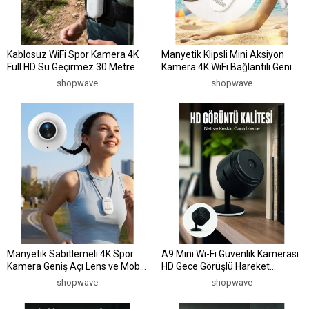
Kablosuz WiFi Spor Kamera 4K
Manyetik Klipsli Mini Aksiyon
Full HD Su Geçirmez 30 Metre
Kamera 4K WiFi Bağlantılı Geniş
Derinlik Destekli
Açılı Lens
shopwave
shopwave
Manyetik Sabitlemeli 4K Spor
A9 Mini Wi-Fi Güvenlik Kamerası
Kamera Geniş Açı Lens ve Mobil
HD Gece Görüşlü Hareket
Bağlantı Özellikli
Algılamalı Kablosuz IP Kamera
shopwave
shopwave