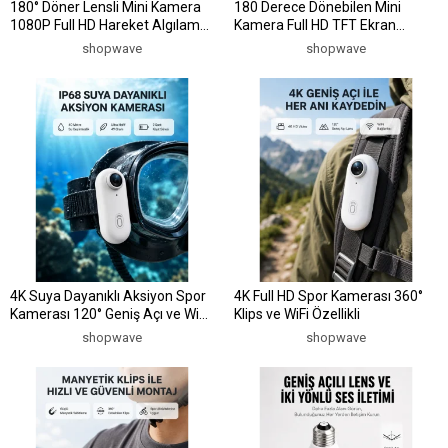
180° Döner Lensli Mini Kamera
180 Derece Dönebilen Mini
1080P Full HD Hareket Algılama
Kamera Full HD TFT Ekran
1200mAh
Hareket Sensörlü (Kopya)
shopwave
shopwave
4K Suya Dayanıklı Aksiyon Spor
4K Full HD Spor Kamerası 360°
Kamerası 120° Geniş Açı ve WiFi
Klips ve WiFi Özellikli
Destekli
shopwave
shopwave