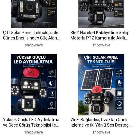
Çift Solar Panel Teknolojisi ile
360° Hareket Kabiliyetine Sahip
Güneş Enerjisinden Güç Alan
Motorlu PTZ Kamera ile Akıllı
Kesintisiz Dış Mekan Güvenlik
Takip ve Geniş Görüş Deneyimi
shopwave
shopwave
Kamerası
Yüksek Güçlü LED Aydınlatma
Wi-Fi Bağlantısı, Uzaktan Canlı
ve Gece Görüş Teknolojisi ile
İzleme ve İki Yönlü Ses Desteği
Günün Her Saatinde Net
Sunan Akıllı Güvenlik Kamerası
shopwave
shopwave