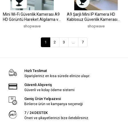
Mini Wi-Fi Güvenlik Kamerası A9
A9 Şarjlı Mini IP Kamera HD
HD Görüntü Hareket Algılama ve
Kablosuz Güvenlik Kamerası
Uzaktan Canlı İzleme
Micro SD Kart Destekli
shopwave
shopwave
1
2
3
...
7
Hızlı Teslimat
Siparişleriniz en kısa sürede elinize ulaşır.
Güvenli Alışveriş
Güvenli ve kolay ödeme sistemi
Geniş Ürün Yelpazesi
Binlerce ürün ve kampanya seçeneği
7 / 24 DESTEK
Öneri ve şikayetlerinizi bize iletebilirsiniz.