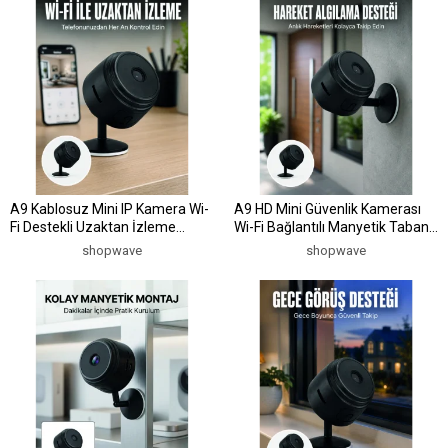
A9 Kablosuz Mini IP Kamera Wi-
A9 HD Mini Güvenlik Kamerası
Fi Destekli Uzaktan İzleme
Wi-Fi Bağlantılı Manyetik Tabanlı
Özellikli HD Güvenlik Kamerası
Ev ve Ofis Kamerası
shopwave
shopwave