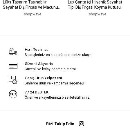
Lüks Tasarım Taşınabilir
Lux Çanta İçi Hijyenik Seyahat
Seyahat Diş Fırçası ve Macunu
Tipi Diş Fırçası Koyma Kutusu
Saklama Kabı (5047)
(5047)
shopwave
shopwave
Hızlı Teslimat
Siparişleriniz en kısa sürede elinize ulaşır.
Güvenli Alışveriş
Güvenli ve kolay ödeme sistemi
Geniş Ürün Yelpazesi
Binlerce ürün ve kampanya seçeneği
7 / 24 DESTEK
Öneri ve şikayetlerinizi bize iletebilirsiniz.
Bizi Takip Edin