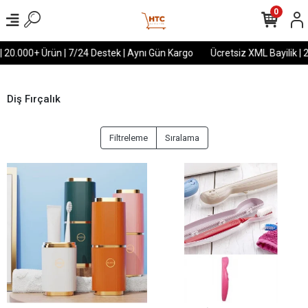
0
| 20.000+ Ürün | 7/24 Destek | Aynı Gün Kargo
Ücretsiz XML Bayilik | 
Diş Fırçalık
Filtreleme
Sıralama