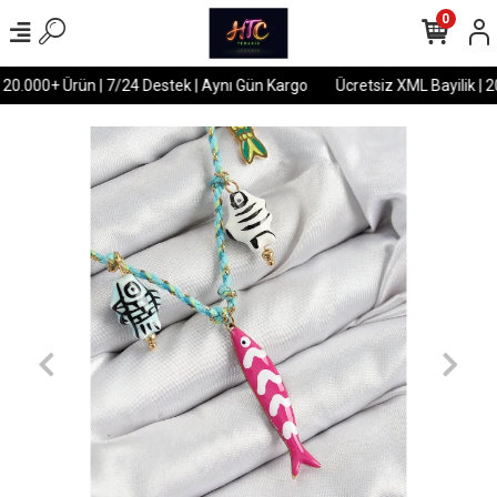
0
 20.000+ Ürün | 7/24 Destek | Aynı Gün Kargo
Ücretsiz XML Bayilik | 2