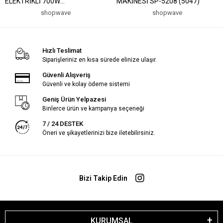
ELEKTRİKLİ 700W
MAKİNESİ SP-5208 (5047)
400ML=PORTATiF ÇELİK
shopwave
shopwave
BARDAK=2-SAAT SICAK TUT
YIKANIR FİLTRE KCM-7505T
(5047)
Hızlı Teslimat
Siparişleriniz en kısa sürede elinize ulaşır.
Güvenli Alışveriş
Güvenli ve kolay ödeme sistemi
Geniş Ürün Yelpazesi
Binlerce ürün ve kampanya seçeneği
7 / 24 DESTEK
Öneri ve şikayetlerinizi bize iletebilirsiniz.
Bizi Takip Edin
KURUMSAL