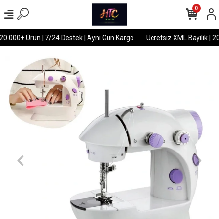
0
20.000+ Ürün | 7/24 Destek | Aynı Gün Kargo
Ücretsiz XML Bayilik | 20