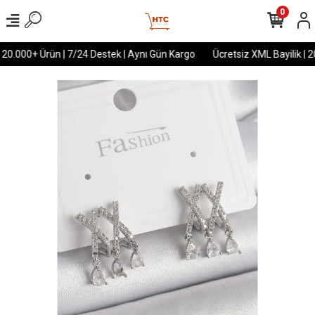
0
 20.000+ Ürün | 7/24 Destek | Aynı Gün Kargo
Ücretsiz XML Bayilik | 2