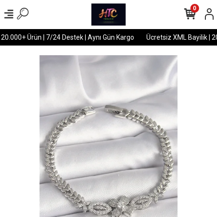
0
 20.000+ Ürün | 7/24 Destek | Aynı Gün Kargo
Ücretsiz XML Bayilik | 2