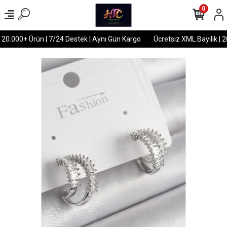
0
 20.000+ Ürün | 7/24 Destek | Aynı Gün Kargo
Ücretsiz XML Bayilik | 2