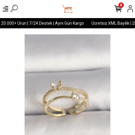
0
 20.000+ Ürün | 7/24 Destek | Aynı Gün Kargo
Ücretsiz XML Bayilik | 2