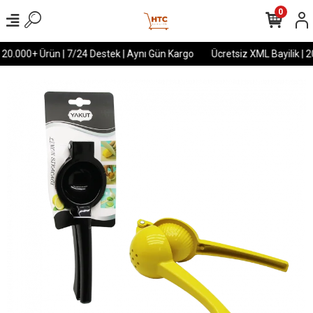
0
 20.000+ Ürün | 7/24 Destek | Aynı Gün Kargo
Ücretsiz XML Bayilik | 2