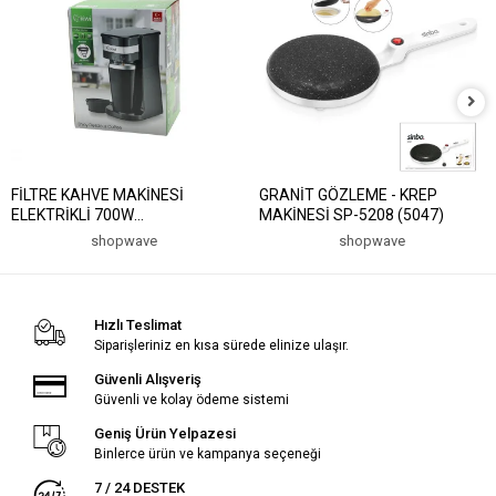
FİLTRE KAHVE MAKİNESİ
GRANİT GÖZLEME - KREP
ELEKTRİKLİ 700W
MAKİNESİ SP-5208 (5047)
400ML=PORTATiF ÇELİK
shopwave
shopwave
BARDAK=2-SAAT SICAK TUT
YIKANIR FİLTRE KCM-7505T
(5047)
Hızlı Teslimat
Siparişleriniz en kısa sürede elinize ulaşır.
Güvenli Alışveriş
Güvenli ve kolay ödeme sistemi
Geniş Ürün Yelpazesi
Binlerce ürün ve kampanya seçeneği
7 / 24 DESTEK