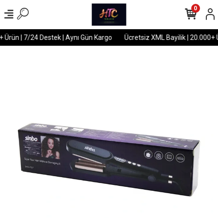
0
+ Ürün | 7/24 Destek | Aynı Gün Kargo
Ücretsiz XML Bayilik | 20.000+ Ü