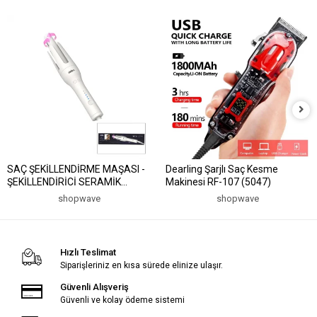
SAÇ ŞEKİLLENDİRME MAŞASI -
Dearling Şarjlı Saç Kesme
ŞEKİLLENDİRİCİ SERAMİK
Makinesi RF-107 (5047)
KAPLAMA -140-160° SICAKLIK
shopwave
shopwave
360° DÖNEBİLEN KABLO 30W
SHD-1728 (5047)
Hızlı Teslimat
Siparişleriniz en kısa sürede elinize ulaşır.
Güvenli Alışveriş
Güvenli ve kolay ödeme sistemi