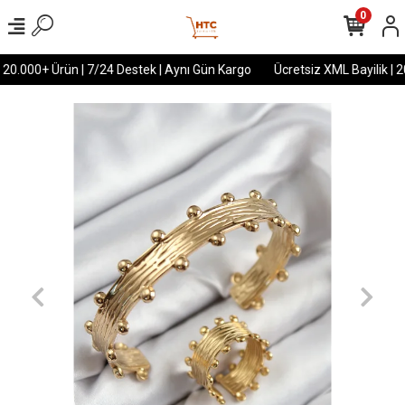
0
 20.000+ Ürün | 7/24 Destek | Aynı Gün Kargo
Ücretsiz XML Bayilik | 2