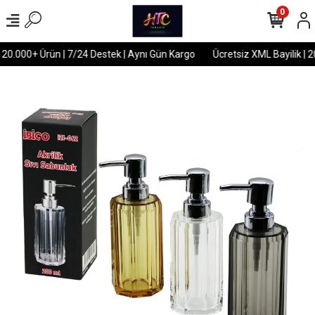
0
 20.000+ Ürün | 7/24 Destek | Aynı Gün Kargo
Ücretsiz XML Bayilik | 2