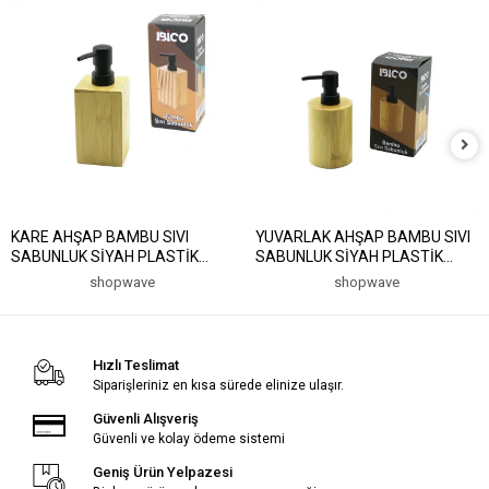
KARE AHŞAP BAMBU SIVI
YUVARLAK AHŞAP BAMBU SIVI
SABUNLUK SİYAH PLASTİK
SABUNLUK SİYAH PLASTİK
POMPA ÇAP: 7CM - Y: 11.5CM
POMPA ÇAP: 8CM - Y: 11CM
shopwave
shopwave
(5047)
(5047)
Hızlı Teslimat
Siparişleriniz en kısa sürede elinize ulaşır.
Güvenli Alışveriş
Güvenli ve kolay ödeme sistemi
Geniş Ürün Yelpazesi