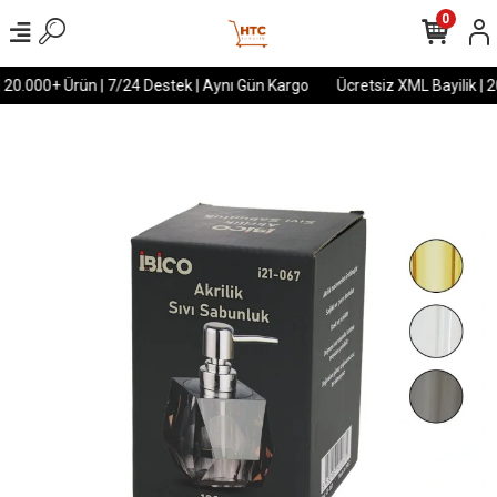
0
 20.000+ Ürün | 7/24 Destek | Aynı Gün Kargo
Ücretsiz XML Bayilik | 2