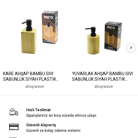
KARE AHŞAP BAMBU SIVI
YUVARLAK AHŞAP BAMBU SIVI
SABUNLUK SİYAH PLASTİK
SABUNLUK SİYAH PLASTİK
POMPA ÇAP: 7CM - Y: 11.5CM
POMPA ÇAP: 8CM - Y: 11CM
shopwave
shopwave
(5047)
(5047)
Hızlı Teslimat
Siparişleriniz en kısa sürede elinize ulaşır.
Güvenli Alışveriş
Güvenli ve kolay ödeme sistemi