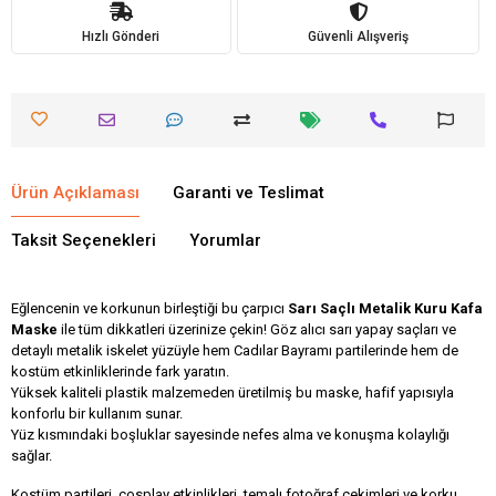
Hızlı Gönderi
Güvenli Alışveriş
Ürün Açıklaması
Garanti ve Teslimat
Taksit Seçenekleri
Yorumlar
Eğlencenin ve korkunun birleştiği bu çarpıcı
Sarı Saçlı Metalik Kuru Kafa
Maske
ile tüm dikkatleri üzerinize çekin! Göz alıcı sarı yapay saçları ve
detaylı metalik iskelet yüzüyle hem Cadılar Bayramı partilerinde hem de
kostüm etkinliklerinde fark yaratın.
Yüksek kaliteli plastik malzemeden üretilmiş bu maske, hafif yapısıyla
konforlu bir kullanım sunar.
Yüz kısmındaki boşluklar sayesinde nefes alma ve konuşma kolaylığı
sağlar.
Kostüm partileri, cosplay etkinlikleri, temalı fotoğraf çekimleri ve korku