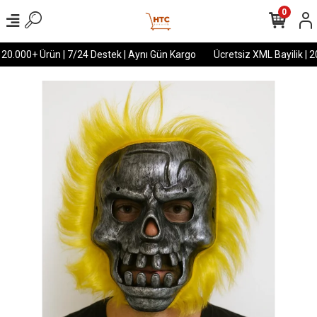
0
 20.000+ Ürün | 7/24 Destek | Aynı Gün Kargo
Ücretsiz XML Bayilik | 2