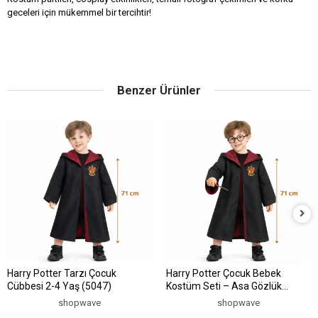
geceleri için mükemmel bir tercihtir!
Benzer Ürünler
Harry Potter Tarzı Çocuk
Harry Potter Çocuk Bebek
Cübbesi 2-4 Yaş (5047)
Kostüm Seti – Asa Gözlük
Pelerin 71 cm (2-4 Yaş) (5047)
shopwave
shopwave