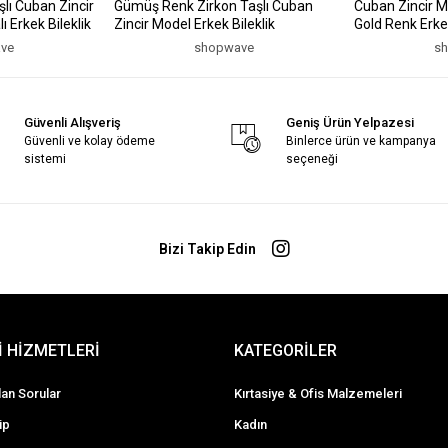
lı Cuban Zincir
Gümüş Renk Zirkon Taşlı Cuban
Cuban Zincir M
 Erkek Bileklik
Zincir Model Erkek Bileklik
Gold Renk Erkek
ve
shopwave
s
Güvenli Alışveriş
Geniş Ürün Yelpazesi
Güvenli ve kolay ödeme
Binlerce ürün ve kampanya
sistemi
seçeneği
Bizi Takip Edin
 HİZMETLERİ
KATEGORİLER
lan Sorular
Kırtasiye & Ofis Malzemeleri
ip
Kadın