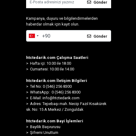
Gönder
Kampanya, duyuru ve bilgilendirmelerden
haberdar olmak için kayıt olun.
Gönder
htctedarik.com Çalışma Saatleri
> Hafta içi: 10.00 ile 18.00
> Cumartesi: 10.00 ile 14.00
htctedarik.com İletişim Bilgileri
> Tel No: 0 (546) 256 8300
>
WhatsApp: 0 (546) 256 8300
> E-Mail:
info@htctedarik.com
> Adres: Tepebaşı mah. Necip Fazıl Kısakürek
sk. No: 15 A Merkez / Zonguldak
htctedarik.com Bayi İşlemleri
> Bayilik Başvurusu
> Şifremi Unuttum