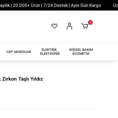
 | 20.000+ Ürün | 7/24 Destek | Aynı Gün Kargo
Ücretsiz
0
ELEKTRİK ,
KİŞİSEL BAKIM
CEP AKSESUAR
ELEKTRONİK
KOZMETİK
 Zirkon Taşlı Yıldız