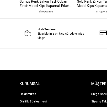
Gümüş Renk Zirkon Taşlı Cuban
Gold Renk Zirkon Taş
Zincir Model Klips Kapamalı Erkek
Model Klips Kapamalı
Bileklik
shopwave
shopwa
Hızlı Teslimat
Siparişleriniz en kısa sürede elinize
ulaşır.
KURUMSAL
MÜŞTERİ
Hakkımızda
Sıkça Soru
Gizlilik Sözleşmesi
Sipariş Tak