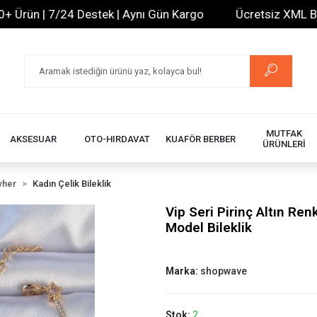
ün | 7/24 Destek | Aynı Gün Kargo
Ücretsiz XML Bayilik
MUTFAK
AKSESUAR
OTO-HIRDAVAT
KUAFÖR BERBER
ÜRÜNLERİ
vher
Kadın Çelik Bileklik
Vip Seri Pirinç Altın Renk
Model Bileklik
Marka:
shopwave
Stok:
2