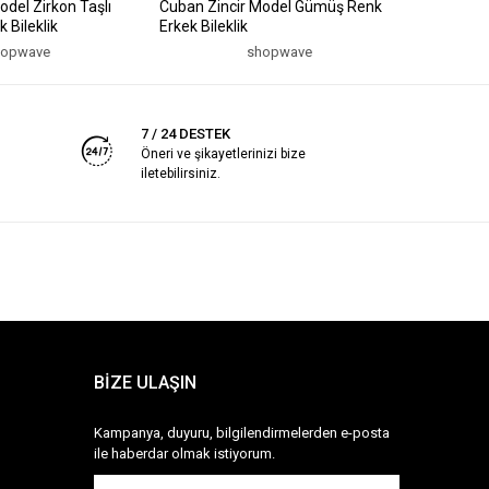
odel Zirkon Taşlı
Cuban Zincir Model Gümüş Renk
316L Çeli
 Bileklik
Erkek Bileklik
Gümüş Ren
hopwave
shopwave
7 / 24 DESTEK
Öneri ve şikayetlerinizi bize
iletebilirsiniz.
BİZE ULAŞIN
Kampanya, duyuru, bilgilendirmelerden e-posta
ile haberdar olmak istiyorum.