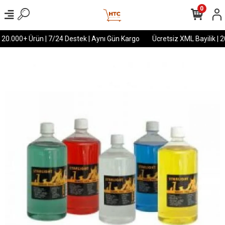
0
 20.000+ Ürün | 7/24 Destek | Aynı Gün Kargo
Ücretsiz XML Bayilik | 2