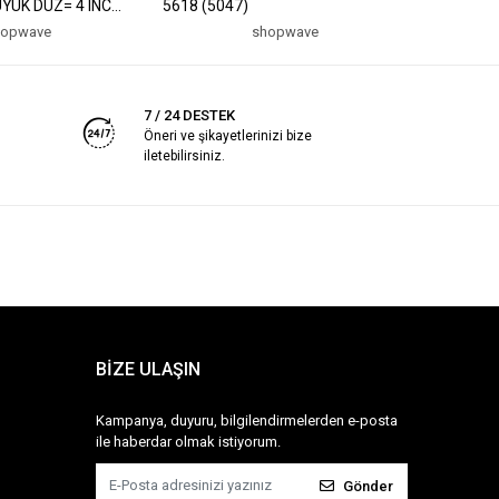
ÜYÜK DÜZ= 4 INC
5618 (5047)
AĞAÇ SUN
 INC UÇ FIRÇA= 2
hopwave
shopwave
(5047)
7 / 24 DESTEK
Öneri ve şikayetlerinizi bize
iletebilirsiniz.
BİZE ULAŞIN
Kampanya, duyuru, bilgilendirmelerden e-posta
ile haberdar olmak istiyorum.
Gönder