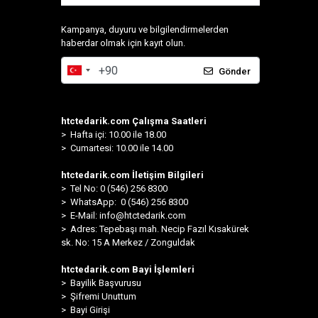
Kampanya, duyuru ve bilgilendirmelerden
haberdar olmak için kayıt olun.
Gönder
htctedarik.com Çalışma Saatleri
> Hafta içi: 10.00 ile 18.00
> Cumartesi: 10.00 ile 14.00
htctedarik.com İletişim Bilgileri
> Tel No: 0 (546) 256 8300
>
WhatsApp: 0 (546) 256 8300
> E-Mail:
info@htctedarik.com
> Adres: Tepebaşı mah. Necip Fazıl Kısakürek
sk. No: 15 A Merkez / Zonguldak
htctedarik.com Bayi İşlemleri
> Bayilik Başvurusu
> Şifremi Unuttum
> Bayi Girişi