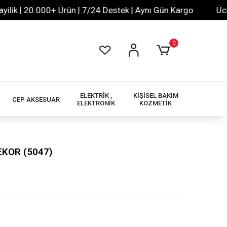
 | 20.000+ Ürün | 7/24 Destek | Aynı Gün Kargo
Ücretsi
0
ELEKTRİK ,
KİŞİSEL BAKIM
CEP AKSESUAR
ELEKTRONİK
KOZMETİK
EKOR (5047)