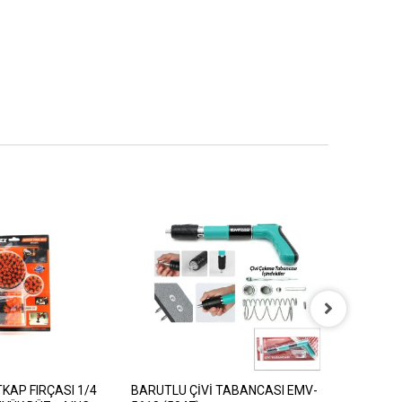
KAP FIRÇASI 1/4
BARUTLU ÇİVİ TABANCASI EMV-
ELKA 004