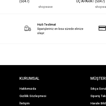
(5047)
UÇ APARAT (5047)
shopwave
shopwa
Hızlı Teslimat
Siparişleriniz en kısa sürede elinize
ulaşır.
KURUMSAL
MÜŞTERİ
Hakkımızda
Sıkça Soru
Gizlilik Sözleşmesi
Sipariş Tak
İletişim
Havale Bild