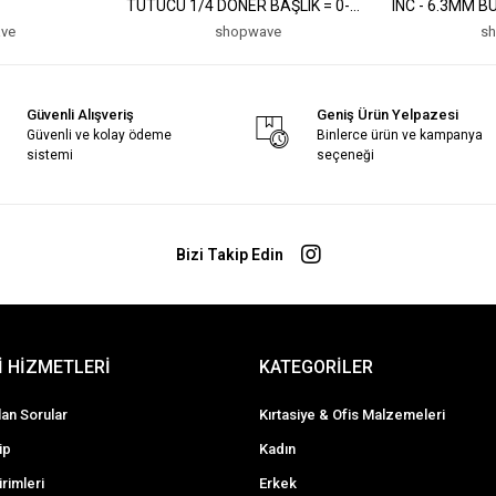
TUTUCU 1/4 DÖNER BAŞLIK = 0-
INC - 6.3MM B
20° (5047)
YUVARLAK= 3.5
ve
shopwave
s
INC KTX-3375 
Güvenli Alışveriş
Geniş Ürün Yelpazesi
Güvenli ve kolay ödeme
Binlerce ürün ve kampanya
sistemi
seçeneği
Bizi Takip Edin
 HİZMETLERİ
KATEGORİLER
lan Sorular
Kırtasiye & Ofis Malzemeleri
ip
Kadın
irimleri
Erkek