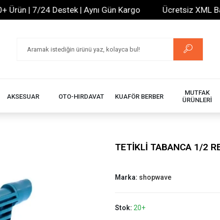
ün | 7/24 Destek | Aynı Gün Kargo
Ücretsiz XML Bayilik
MUTFAK
AKSESUAR
OTO-HIRDAVAT
KUAFÖR BERBER
ÜRÜNLERİ
TETİKLİ TABANCA 1/2 R
Marka:
shopwave
Stok:
20+