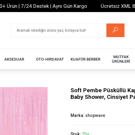
ün | 7/24 Destek | Aynı Gün Kargo
Ücretsiz XML Bayilik 
MUTFAK
AKSESUAR
OTO-HIRDAVAT
KUAFÖR BERBER
ÜRÜNLERİ
Soft Pembe Püsküllü Kapı
Baby Shower, Cinsiyet Pa
Marka:
shopwave
Stok:
20+