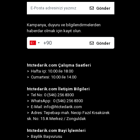
Gönder
Kampanya, duyuru ve bilgilendirmelerden
haberdar olmak için kayıt olun.
Gönder
htctedarik.com Çalışma Saatleri
> Hafta içi: 10.00 ile 18.00
> Cumartesi: 10.00 ile 14.00
htctedarik.com İletişim Bilgileri
> Tel No: 0 (546) 256 8300
>
WhatsApp: 0 (546) 256 8300
> E-Mail:
info@htctedarik.com
> Adres: Tepebaşı mah. Necip Fazıl Kısakürek
sk. No: 15 A Merkez / Zonguldak
htctedarik.com Bayi İşlemleri
> Bayilik Başvurusu