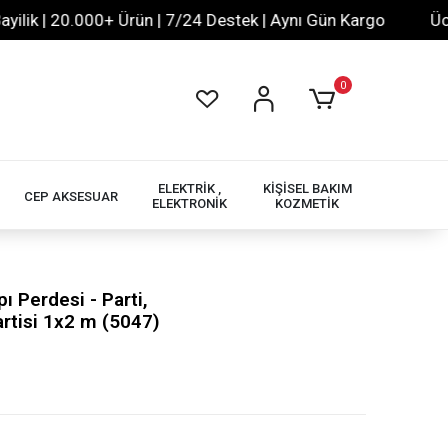
| 20.000+ Ürün | 7/24 Destek | Aynı Gün Kargo
Ücretsiz
0
ELEKTRİK ,
KİŞİSEL BAKIM
CEP AKSESUAR
ELEKTRONİK
KOZMETİK
 Perdesi - Parti,
rtisi 1x2 m (5047)