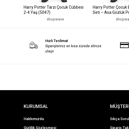
Harry Potter Tarzı Çocuk Cübbesi
Harry Potter Çocuk
2-4 Yaş (5047)
Seti – Asa Gözlük P
(2-4 Yaş) (5047)
shopwave
shopwa
Hızlı Teslimat
Siparişleriniz en kısa sürede elinize
ulaşır.
KURUMSAL
MÜŞTERİ
Hakkımızda
Sıkça Soru
Gizlilik Sözleşmesi
Sipariş Tak