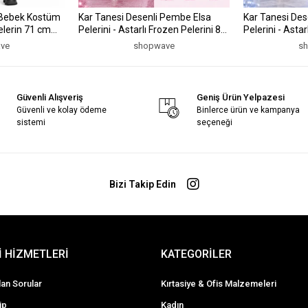
 Bebek Kostüm
Kar Tanesi Desenli Pembe Elsa
Kar Tanesi Des
elerin 71 cm
Pelerini - Astarlı Frozen Pelerini 85
Pelerini - Astar
cm (5047)
cm (5047)
ve
shopwave
s
Güvenli Alışveriş
Geniş Ürün Yelpazesi
Güvenli ve kolay ödeme
Binlerce ürün ve kampanya
sistemi
seçeneği
Bizi Takip Edin
 HİZMETLERİ
KATEGORİLER
lan Sorular
Kırtasiye & Ofis Malzemeleri
ip
Kadın