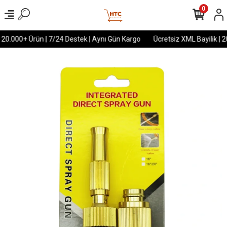
0
 20.000+ Ürün | 7/24 Destek | Aynı Gün Kargo
Ücretsiz XML Bayilik | 2