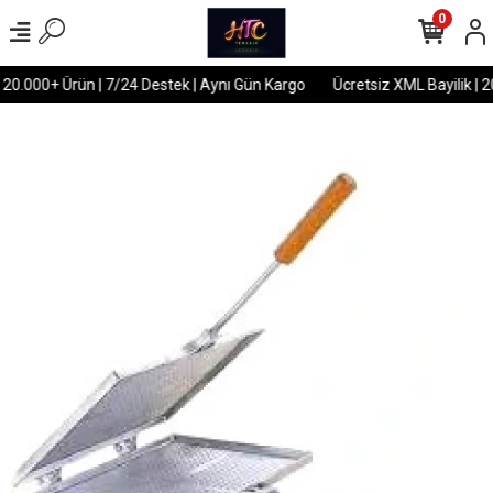
0
 20.000+ Ürün | 7/24 Destek | Aynı Gün Kargo
Ücretsiz XML Bayilik | 2