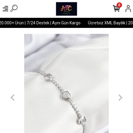
0
20.000+ Ürün | 7/24 Destek | Aynı Gün Kargo
Ücretsiz XML Bayilik | 20