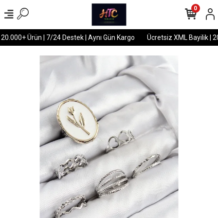
0
 20.000+ Ürün | 7/24 Destek | Aynı Gün Kargo
Ücretsiz XML Bayilik | 2