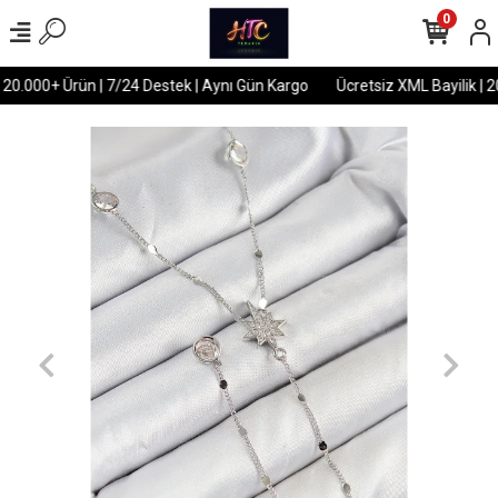
0
 20.000+ Ürün | 7/24 Destek | Aynı Gün Kargo
Ücretsiz XML Bayilik | 2