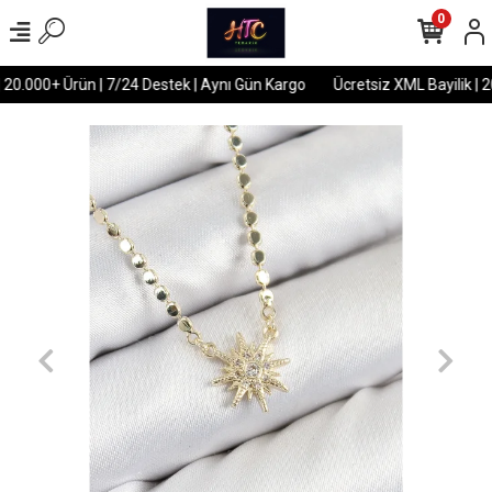
0
 20.000+ Ürün | 7/24 Destek | Aynı Gün Kargo
Ücretsiz XML Bayilik | 2