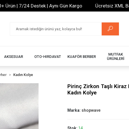
n | 7/24 Destek | Aynı Gün Kargo
Ücretsiz XML Bayilik 
MUTFAK
AKSESUAR
OTO-HIRDAVAT
KUAFÖR BERBER
ÜRÜNLERİ
vher
Kadın Kolye
Pirinç Zirkon Taşlı Kira
Kadın Kolye
Marka:
shopwave
Stok:
14