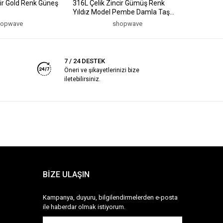
cir Gold Renk Güneş
316L Çelik Zincir Gümüş Renk
316L Çelik
Yıldız Model Pembe Damla Taş
Model Pe
Model Kolye
Kolye
hopwave
shopwave
7 / 24 DESTEK
Öneri ve şikayetlerinizi bize
iletebilirsiniz.
BİZE ULAŞIN
Kampanya, duyuru, bilgilendirmelerden e-posta
ile haberdar olmak istiyorum.