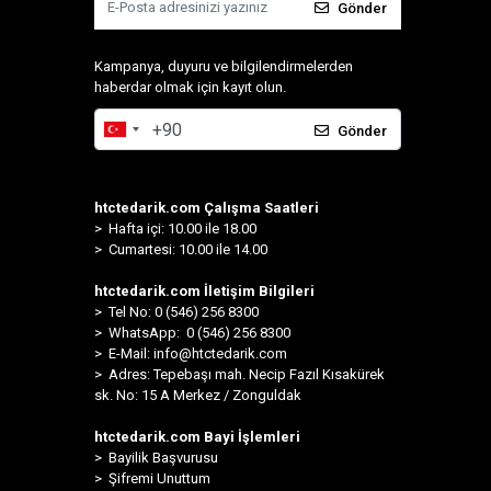
Gönder
Kampanya, duyuru ve bilgilendirmelerden
haberdar olmak için kayıt olun.
Gönder
htctedarik.com Çalışma Saatleri
> Hafta içi: 10.00 ile 18.00
> Cumartesi: 10.00 ile 14.00
htctedarik.com İletişim Bilgileri
> Tel No: 0 (546) 256 8300
>
WhatsApp: 0 (546) 256 8300
> E-Mail:
info@htctedarik.com
> Adres: Tepebaşı mah. Necip Fazıl Kısakürek
sk. No: 15 A Merkez / Zonguldak
htctedarik.com Bayi İşlemleri
> Bayilik Başvurusu
> Şifremi Unuttum