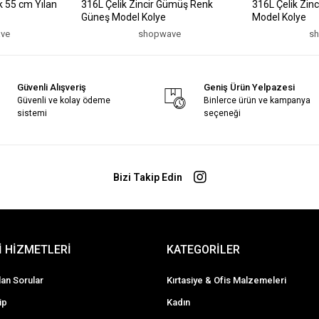
k 55 cm Yılan
316L Çelik Zincir Gümüş Renk
316L Çelik Zin
Güneş Model Kolye
Model Kolye
ve
shopwave
s
Güvenli Alışveriş
Geniş Ürün Yelpazesi
Güvenli ve kolay ödeme
Binlerce ürün ve kampanya
sistemi
seçeneği
Bizi Takip Edin
 HİZMETLERİ
KATEGORİLER
lan Sorular
Kırtasiye & Ofis Malzemeleri
ip
Kadın