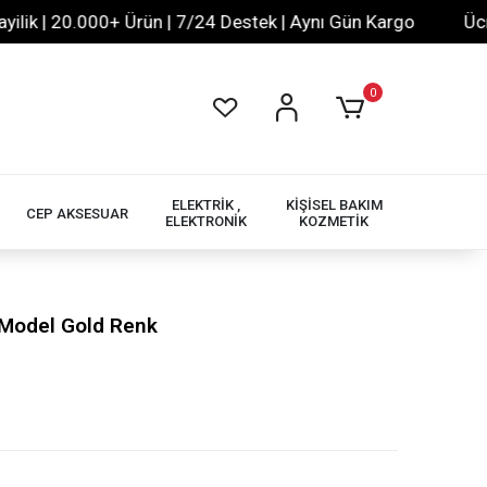
| 20.000+ Ürün | 7/24 Destek | Aynı Gün Kargo
Ücretsiz
0
ELEKTRİK ,
KİŞİSEL BAKIM
CEP AKSESUAR
ELEKTRONİK
KOZMETİK
z Model Gold Renk